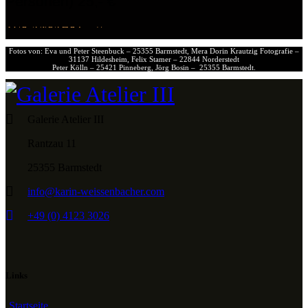
Personen) 25,- €
ZUR ANFAHRT
Fotos von: Eva und Peter Steenbuck – 25355 Barmstedt, Mera Dorin Krautzig Fotografie –
31137 Hildesheim, Felix Stamer – 22844 Norderstedt
Peter Kölln – 25421 Pinneberg, Jörg Bosin – 25355 Barmstedt.
Galerie Atelier III
Rantzau 11
25355 Barmstedt
info@karin-weissenbacher.com
+49 (0) 4123 3026
Links
Startseite