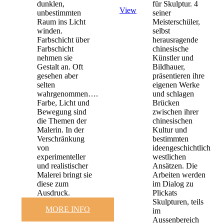
dunklen,
für Skulptur. 4
View
unbestimmten
seiner
Raum ins Licht
Meisterschüler,
winden.
selbst
Farbschicht über
herausragende
Farbschicht
chinesische
nehmen sie
Künstler und
Gestalt an. Oft
Bildhauer,
gesehen aber
präsentieren ihre
selten
eigenen Werke
wahrgenommen….
und schlagen
Farbe, Licht und
Brücken
Bewegung sind
zwischen ihrer
die Themen der
chinesischen
Malerin. In der
Kultur und
Verschränkung
bestimmten
von
ideengeschichtlich
experimenteller
westlichen
und realistischer
Ansätzen. Die
Malerei bringt sie
Arbeiten werden
diese zum
im Dialog zu
Ausdruck.
Plickats
Skulpturen, teils
MORE INFO
im
Aussenbereich