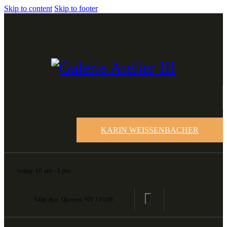
Skip to content
Skip to footer
KARIN WEISSENBACHER
today 10 am - 5 pm
34th Ave, Queens, NY 11106