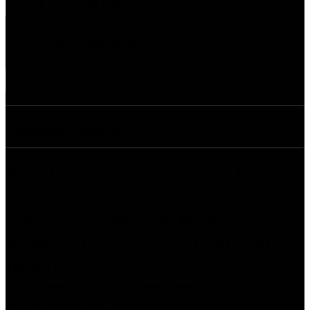
14:00 – 18:00 Uhr
Samstag – Sonntag
12:00 – 18:00 Uhr
Führungen nach Vereinbarung
Gerne führen wir Sie durch unsere Gast
Ausstellung und Werkschau.
Dauer der Führung ca. 40 Minuten.
Vereinbaren Sie gerne telefonisch einen
Termin mit uns.
Pro Person 3 ,- € Gruppenpreis ( bis 15