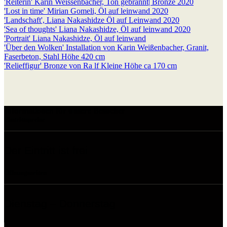
'Reiterin' Karin Weissenbacher, Ton gebrannt| Bronze 2020
'Lost in time' Mirian Gomeli, Öl auf leinwand 2020
'Landschaft', Liana Nakashidze Öl auf Leinwand 2020
'Sea of thoughts' Liana Nakashidze, Öl auf leinwand 2020
'Portrait' Liana Nakashidze, Öl auf leinwand
'Über den Wolken' Installation von Karin Weißenbacher, Granit,
Faserbeton, Stahl Höhe 420 cm
'Relieffigur' Bronze von Ra lf Kleine Höhe ca 170 cm
Informationen für unsere Besucher
Eintrittspreise
Der Eintritt ist frei
Öffnungszeiten
Dienstag – Donnerstag