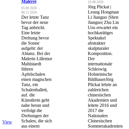
Malerei
16.08.2026
Jörg Plickat |
05.09.2026
-
Leung Hongman
08.11.2026
Der letzte Tanz
Li Jianguo |Shen
bevor der neue
Jianguo| Zhu Lin
Tag anbricht.
Uns erwartet ein
Eine letzte
hochkarätiges
Drehung bevor
Spektakel
die Sonne
abstrakter
aufgeht: der
skulpturaler
Abtanz. Bei der
Komposition.
Malerin Lillemor
Der
Mahlstaedt
internationale
führen
Schleswig
Apfelschalen
Holsteinische
einen magischen
BildhauerJörg
Tanz, ein
Plickat lehrte an
Schalenballett,
zahlreichen
auf. die
chinesischen
Künstlerin geht
Akademien und
nahe heran und
leitete 2016 und
verfolgt die
2017 die
Drehungen der
Nationalen
Schalen, die sich
Chinesischen
View
aus einem
Sommerakademien