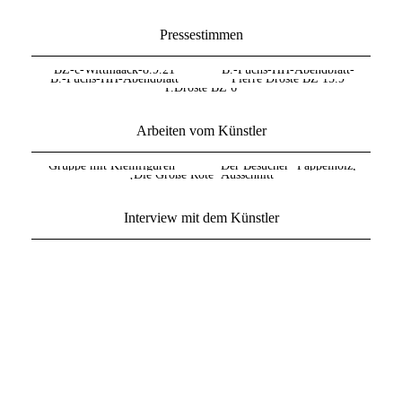
Pressestimmen
BZ-c-Wittmaack-8.9.21
B.-Fuchs-HH-Abendblatt-
B.-Fuchs-HH-Abendblatt
Pierre Droste BZ 15.9
10.9.21
P.Droste BZ 6
Arbeiten vom Künstler
Gruppe mit Kleinfiguren‘
Der Besucher‘ Pappelholz,
‚Die Große Rote‘ Ausschnitt
Pappelholz Höhe ca 25 cm
Höhe ca 120 cm
Holzskulptur Höhe ca 210 cm
Interview mit dem Künstler