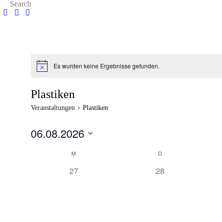
Es wurden keine Ergebnisse gefunden.
Plastiken
Veranstaltungen
Plastiken
06.08.2026
D
K
M
D
a
a
t
0
0
27
28
l
u
e
m
V
V
n
w
e
e
d
ä
r
r
e
h
r
l
a
a