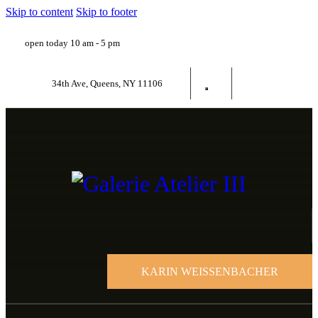
Skip to content
Skip to footer
open today 10 am - 5 pm
34th Ave, Queens, NY 11106
KARIN WEISSENBACHER