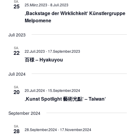
SA.
25.März.2023
-
8.Juli.2023
25
Navigati
‚Backstage der Wirklichkeit‘ Künstlergruppe
Melpomene
Juli 2023
SA.
22.Juli.2023
-
17.September.2023
22
百様 – Hyakuyou
Juli 2024
SA.
20.Juli.2024
-
15.September.2024
20
‚Kunst Spotlight 藝術光點‘ – Taiwan‘
September 2024
SA.
28.September.2024
-
17.November.2024
28