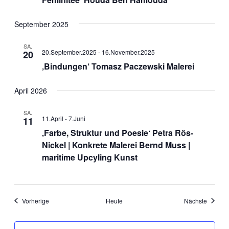
September 2025
SA.
20.September.2025
-
16.November.2025
20
‚Bindungen‘ Tomasz Paczewski Malerei
April 2026
SA.
11.April
-
7.Juni
11
‚Farbe, Struktur und Poesie‘ Petra Rös-
Nickel | Konkrete Malerei Bernd Muss |
maritime Upcyling Kunst
Veranstaltungen
Veranst
Vorherige
Heute
Nächste