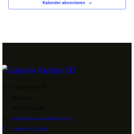
Kalender abonnieren
Galerie Atelier III
Rantzau 11
25355 Barmstedt
info@karin-weissenbacher.com
+49 (0) 4123 3026