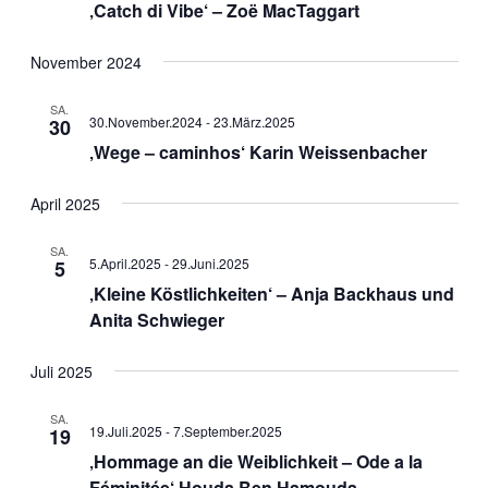
‚Catch di Vibe‘ – Zoë MacTaggart
November 2024
SA.
30.November.2024
-
23.März.2025
30
‚Wege – caminhos‘ Karin Weissenbacher
April 2025
SA.
5.April.2025
-
29.Juni.2025
5
‚Kleine Köstlichkeiten‘ – Anja Backhaus und
Anita Schwieger
Juli 2025
SA.
19.Juli.2025
-
7.September.2025
19
‚Hommage an die Weiblichkeit – Ode a la
Féminitée‘ Houda Ben Hamouda