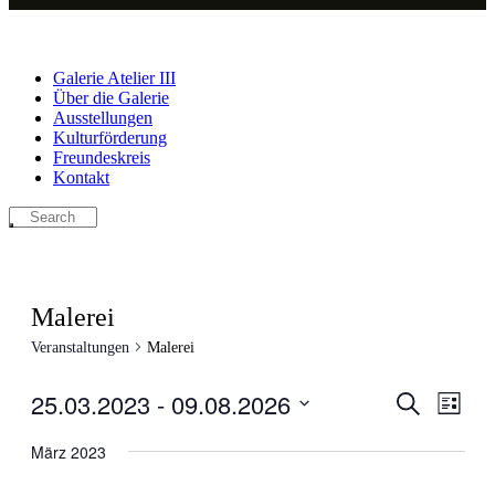
Galerie Atelier III
Über die Galerie
Ausstellungen
Kulturförderung
Freundeskreis
Kontakt
Malerei
Veranstaltungen
Malerei
25.03.2023
 - 
09.08.2026
Veranstal
Veran
Suche
Liste
Ansic
Suche
Datum
Navig
wählen.
März 2023
und
Ansichten