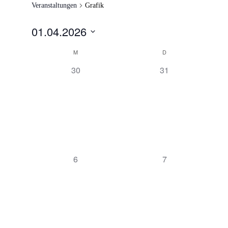
Veranstaltungen
Grafik
01.04.2026
Datum
Kalender
M
D
wählen.
von
0
0
30
31
Veranstaltungen
Veranstaltungen,
Veranstaltungen,
0
0
6
7
Veranstaltungen,
Veranstaltungen,