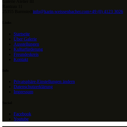
Galerie Atelier III
Rantzau 11
25355 Barmstedt
info@karin-weissenbacher.com
+49 (0) 4123 3026
Links
Startseite
Über Galerie
Ausstellungen
Kulturfürderung
Freundeskreis
Kontakt
Info
Privatsphäre-Einstellungen ändern
Datenschutzerklärung
Impressum
Social
Facebook
Youtube