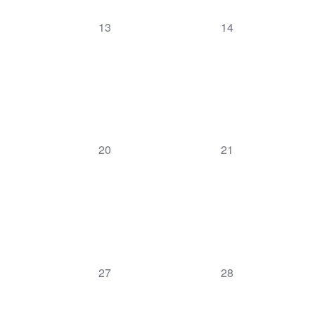
0
0
13
14
Veranstaltungen,
Veranstaltungen,
0
0
20
21
Veranstaltungen,
Veranstaltungen,
0
0
27
28
Veranstaltungen,
Veranstaltungen,