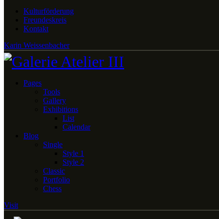
Kulturförderung
Freundeskreis
Kontakt
Karin Weissenbacher
Pages
Tools
Gallery
Exhibitions
List
Calendar
Blog
Single
Style 1
Style 2
Classic
Portfolio
Chess
Visit