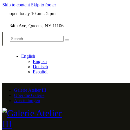
Skip to content
Skip to footer
open today 10 am - 5 pm
34th Ave, Queens, NY 11106
English
English
Deutsch
Español
Galerie Atelier III
Über die Galerie
Ausstellungen