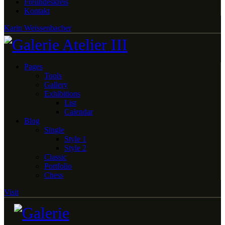
Freundeskreis
Kontakt
Karin Weissenbacher
Pages
Tools
Gallery
Exhibitions
List
Calendar
Blog
Single
Style 1
Style 2
Classic
Portfolio
Chess
Visit