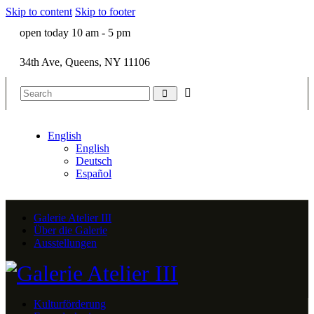
Skip to content
Skip to footer
open today 10 am - 5 pm
34th Ave, Queens, NY 11106
English
English
Deutsch
Español
Galerie Atelier III
Über die Galerie
Ausstellungen
Kulturförderung