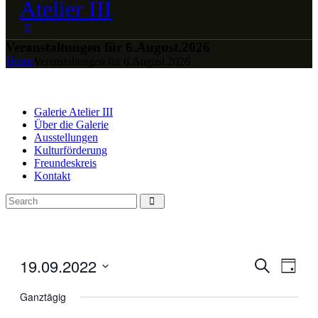
Veranstaltungen für 6.August.2026
Home
Veranstaltungen für 6.August.2026
Galerie Atelier III
Über die Galerie
Ausstellungen
Kulturförderung
Freundeskreis
Kontakt
19.09.2022
Veranstal
Veran
Suche
Tag
Ansic
Suche
Datum
Navig
wählen.
Ganztägig
und