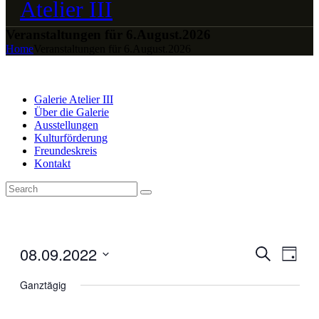
Veranstaltungen für 6.August.2026
Home
Veranstaltungen für 6.August.2026
Galerie Atelier III
Über die Galerie
Ausstellungen
Kulturförderung
Freundeskreis
Kontakt
08.09.2022
Veranstal
Veran
Suche
Tag
Ansic
Suche
Datum
Navig
wählen.
Ganztägig
und
Ansichten