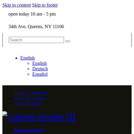
Skip to content
Skip to footer
open today 10 am - 5 pm
34th Ave, Queens, NY 11106
English
English
Deutsch
Español
Galerie Atelier III
Über die Galerie
Ausstellungen
Kulturförderung