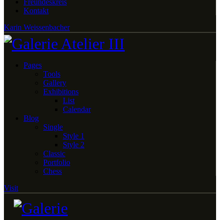
Freundeskreis
Kontakt
Karin Weissenbacher
Pages
Tools
Gallery
Exhibitions
List
Calendar
Blog
Single
Style 1
Style 2
Classic
Portfolio
Chess
Visit