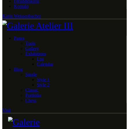
Freundeskreis
Kontakt
Karin Weissenbacher
Pages
Tools
Gallery
Exhibitions
List
Calendar
Blog
Single
Style 1
Style 2
Classic
Portfolio
Chess
Visit