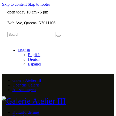
Skip to content
Skip to footer
open today 10 am - 5 pm
34th Ave, Queens, NY 11106
English
English
Deutsch
Español
Galerie Atelier III
Über die Galerie
Ausstellungen
Kulturförderung