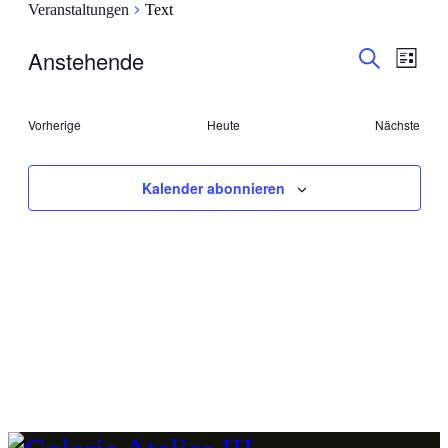
Veranstaltungen
Text
Veranstal
Veran
Anstehende
Liste
Ansic
Suche
Suche
Datum
Navig
wählen.
und
Veranstaltungen
Vorherige
Heute
Nächste
Ansichten
Veransta
Navigati
Kalender abonnieren