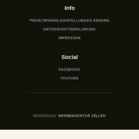
,
Info
N
a
PRIVATSPHÄRE-EINSTELLUNGEN ÄNDERN
v
DATENSCHUTZERKLÄRUNG
i
IMPRESSUM
g
a
Social
t
i
FACEBOOK
o
YOUTUBE
n
WEBDESIGN:
WERBEAGENTUR ZELLER