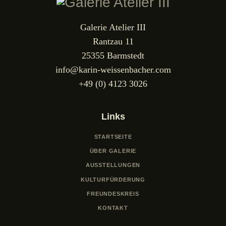
i
S
c
u
Galerie Atelier III
h
c
Rantzau 11
t
h
e
25355 Barmstedt
e
n
info@karin-weissenbacher.com
u
-
+49 (0) 4123 3026
n
N
d
a
A
v
Links
n
i
g
STARTSEITE
s
a
i
ÜBER GALERIE
t
c
AUSSTELLUNGEN
i
h
KULTURFÜRDERUNG
o
t
FREUNDESKREIS
n
e
KONTAKT
n