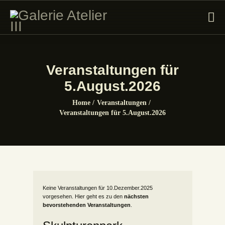
GALERIE ATELIER III
Veranstaltungen für
ÜBER DIE GALERIE
5.August.2026
AUSSTELLUNGEN
Home
Veranstaltungen
Veranstaltungen für 5.August.2026
KULTURFÖRDERUNG
FREUNDESKREIS
KONTAKT
Keine Veranstaltungen für 10.Dezember.2025
vorgesehen. Hier geht es zu den
nächsten
bevorstehenden Veranstaltungen
.