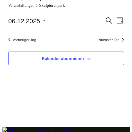
Veranstaltungen
Skulpturenpark
06.12.2025
Veranstal
Veran
Suche
Tag
Ansic
Suche
Datum
Navig
wählen.
und
Vorheriger Tag
Nächster Tag
Ansichten
Navigati
Kalender abonnieren