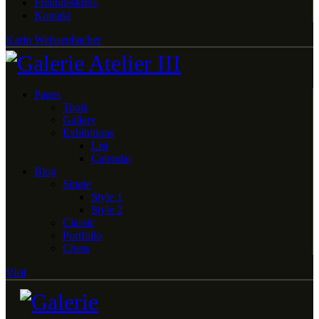
Freundeskreis
Kontakt
Karin Weissenbacher
Pages
Tools
Gallery
Exhibitions
List
Calendar
Blog
Single
Style 1
Style 2
Classic
Portfolio
Chess
Visit