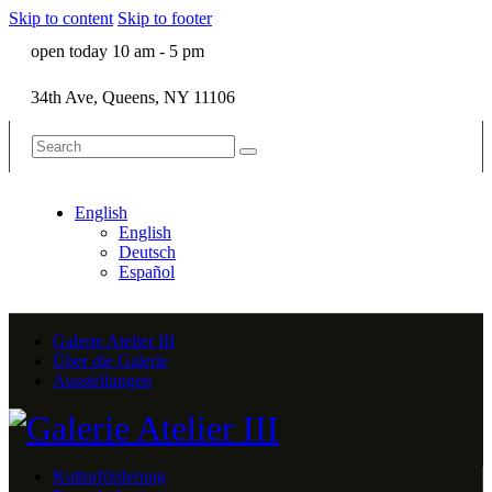
Skip to content
Skip to footer
open today 10 am - 5 pm
34th Ave, Queens, NY 11106
English
English
Deutsch
Español
Galerie Atelier III
Über die Galerie
Ausstellungen
Kulturförderung