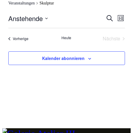
Veranstaltungen
Skulptur
Anstehende
Veranstal
Veran
Suche
Liste
Ansic
Suche
Datum
Navig
wählen.
und
Heute
Nächste
Veranstaltungen
Vorherige
Ansichten
Veranstal
Navigati
Kalender abonnieren