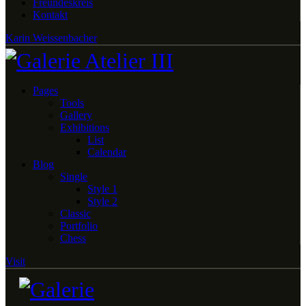
Freundeskreis
Kontakt
Karin Weissenbacher
Pages
Tools
Gallery
Exhibitions
List
Calendar
Blog
Single
Style 1
Style 2
Classic
Portfolio
Chess
Visit