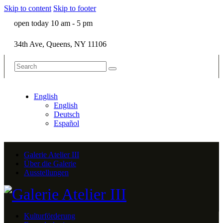
Skip to content
Skip to footer
open today 10 am - 5 pm
34th Ave, Queens, NY 11106
English
English
Deutsch
Español
Galerie Atelier III
Über die Galerie
Ausstellungen
Kulturförderung