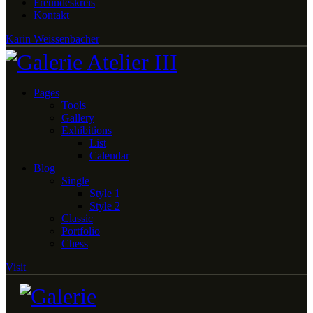
Freundeskreis
Kontakt
Karin Weissenbacher
Pages
Tools
Gallery
Exhibitions
List
Calendar
Blog
Single
Style 1
Style 2
Classic
Portfolio
Chess
Visit