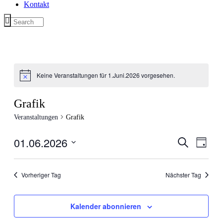
Kontakt
Keine Veranstaltungen für 1.Juni.2026 vorgesehen.
Grafik
Veranstaltungen
Grafik
01.06.2026
Veranstal
Veran
Suche
Tag
Ansic
Suche
Datum
Navig
wählen.
und
Vorheriger Tag
Nächster Tag
Ansichten
Navigati
Kalender abonnieren