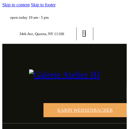
Skip to content
Skip to footer
open today 10 am - 5 pm
34th Ave, Queens, NY 11106
KARIN WEISSENBACHER