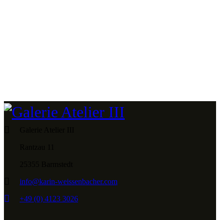
Galerie Atelier III
Rantzau 11
25355 Barmstedt
info@karin-weissenbacher.com
+49 (0) 4123 3026