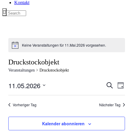
Kontakt
Keine Veranstaltungen für 11.Mai.2026 vorgesehen.
Druckstockobjekt
Veranstaltungen
Druckstockobjekt
11.05.2026
Veranstal
Veran
Suche
Tag
Ansic
Suche
Datum
Navig
wählen.
und
Vorheriger Tag
Nächster Tag
Ansichten
Navigati
Kalender abonnieren