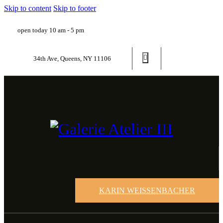
Skip to content
Skip to footer
open today 10 am - 5 pm
34th Ave, Queens, NY 11106
KARIN WEISSENBACHER