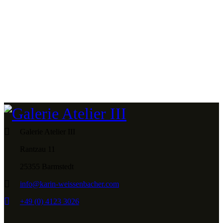
Galerie Atelier III
Rantzau 11
25355 Barmstedt
info@karin-weissenbacher.com
+49 (0) 4123 3026